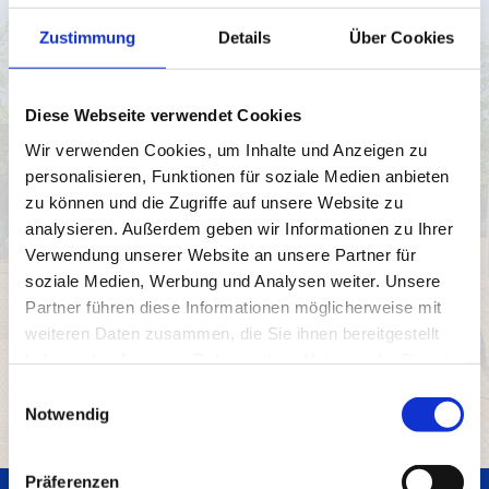
Eine gute Saison wünscht euch euer Vorstand
Zustimmung
Details
Über Cookies
Wirtschaftsplan 2026
Wirtschaftsdienst Einteilung 2026 V1.0.p[...]
Diese Webseite verwendet Cookies
PDF-Dokument [142.7 KB]
Wir verwenden Cookies, um Inhalte und Anzeigen zu
Aufgaben des Wirtschaftsdienstes 2025
personalisieren, Funktionen für soziale Medien anbieten
Wirtschaftsdienst 2022 - Aufgaben.pdf
zu können und die Zugriffe auf unsere Website zu
PDF-Dokument [55.7 KB]
analysieren. Außerdem geben wir Informationen zu Ihrer
Abrechnungsbelege blanko
Verwendung unserer Website an unsere Partner für
Aufstellung der Rechnungsbelege
soziale Medien, Werbung und Analysen weiter. Unsere
Belege Abrechnung blanko.xlsx
Partner führen diese Informationen möglicherweise mit
Microsoft Excel-Dokument [11.4 KB]
weiteren Daten zusammen, die Sie ihnen bereitgestellt
Bestandsmeldung WD 2025
haben oder die sie im Rahmen Ihrer Nutzung der Dienste
Diese Bestandsmeldung ist jeden Freitag an
gesammelt haben.
Einwilligungsauswahl
den Wirtschaftsführer zu übermitteln.
Notwendig
Bestandsmeldung WD Freitag.pdf
PDF-Dokument [37.7 KB]
Präferenzen