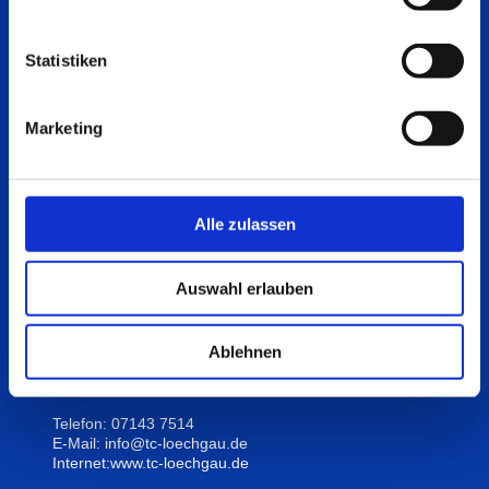
Aktuelles
Statistiken
Immer auf dem neuesten Stand mit der Seite
Aktuelles
,
wenn es um Neuigkeiten, Änderungen und
Ankündigungen rund um den TC Löchgau geht.
Marketing
Ergebnisse der Verbandsrunden, Belegung der Plätze
durch Verbandsspiele und Training finden Sie auf der
Seite
Spielbetrieb
.
Schauen Sie immer mal wieder vorbei.
Alle zulassen
Auswahl erlauben
Hier finden Sie uns:
Tennisclub Löchgau e.V.
Ablehnen
Am Sportplatz 6
74369 Löchgau
Telefon: 07143 7514
E-Mail: info@tc-loechgau.de
Internet:www.tc-loechgau.de