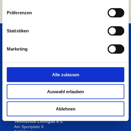
Präferenzen
Statistiken
Aktuelles
Marketing
Immer auf dem neuesten Stand mit der Seite
Aktuelles
,
wenn es um Neuigkeiten, Änderungen und
Ankündigungen rund um den TC Löchgau geht.
Ergebnisse der Verbandsrunden, Belegung der Plätze
durch Verbandsspiele und Training finden Sie auf der
Alle zulassen
Seite
Spielbetrieb
.
Schauen Sie immer mal wieder vorbei.
Auswahl erlauben
Ablehnen
Hier finden Sie uns:
Tennisclub Löchgau e.V.
Am Sportplatz 6