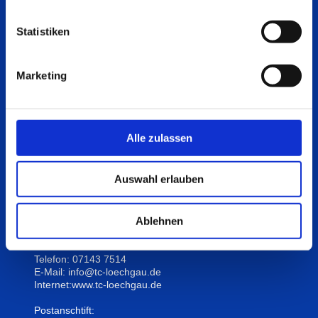
Aktuelles
Statistiken
Immer auf dem neuesten Stand mit der Seite
Aktuelles
,
wenn es um Neuigkeiten, Änderungen und
Ankündigungen rund um den TC Löchgau geht.
Ergebnisse der Verbandsrunden, Belegung der Plätze
Marketing
durch Verbandsspiele und Training finden Sie auf der
Seite
Spielbetrieb
.
Schauen Sie immer mal wieder vorbei.
Alle zulassen
Auswahl erlauben
Hier finden Sie uns:
Tennisclub Löchgau e.V.
Ablehnen
Am Sportplatz 6
74369 Löchgau
Telefon: 07143 7514
E-Mail: info@tc-loechgau.de
Internet:www.tc-loechgau.de
Postanschtift: