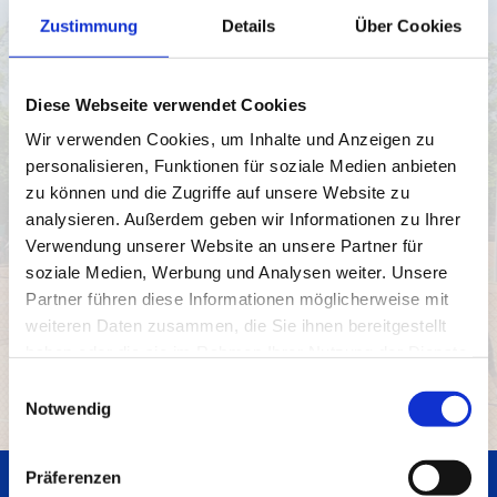
Also nichts wie hin zum Breitensport beim TCL, Ihr
Zustimmung
Details
Über Cookies
Kommen lohnt sich. Wir sind eine nette, gemischte
Truppe.
Diese Webseite verwendet Cookies
Wir verwenden Cookies, um Inhalte und Anzeigen zu
personalisieren, Funktionen für soziale Medien anbieten
zu können und die Zugriffe auf unsere Website zu
analysieren. Außerdem geben wir Informationen zu Ihrer
Verwendung unserer Website an unsere Partner für
soziale Medien, Werbung und Analysen weiter. Unsere
Partner führen diese Informationen möglicherweise mit
weiteren Daten zusammen, die Sie ihnen bereitgestellt
haben oder die sie im Rahmen Ihrer Nutzung der Dienste
gesammelt haben.
Einwilligungsauswahl
Notwendig
Präferenzen